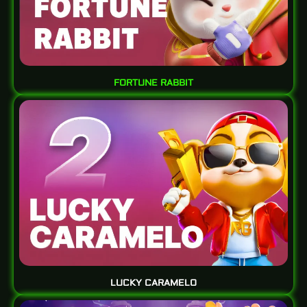
FORTUNE RABBIT
LUCKY CARAMELO