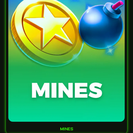
MINES