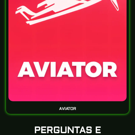
AVIATOR
PERGUNTAS E