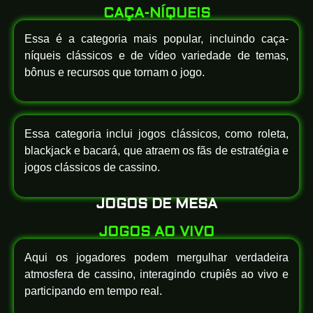
CAÇA-NÍQUEIS
Essa é a categoria mais popular, incluindo caça-
níqueis clássicos e de vídeo variedade de temas,
bônus e recursos que tornam o jogo.
Essa categoria inclui jogos clássicos, como roleta,
blackjack e bacará, que atraem os fãs de estratégia e
jogos clássicos de cassino.
JOGOS DE MESA
JOGOS AO VIVO
Aqui os jogadores podem mergulhar verdadeira
atmosfera de cassino, interagindo crupiês ao vivo e
participando em tempo real.