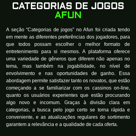
CATEGORIAS DE JOGOS
AFUN
A seção “Categorias de jogos” no Afun foi criada tendo
em mente as diferentes preferências dos jogadores, para
que todos possam escolher o melhor formato de
entretenimento para si mesmos. A plataforma oferece
uma variedade de gêneros que diferem não apenas no
tema, mas também na jogabilidade, no nível de
envolvimento e nas oportunidades de ganho. Essa
abordagem permite satisfazer tanto os novatos, que estão
começando a se familiarizar com os cassinos on-line,
quanto os usuários experientes que estão procurando
algo novo e incomum. Graças à divisão clara em
categorias, a busca pelo jogo certo se torna rápida e
conveniente, e as atualizações regulares do sortimento
garantem a relevância e a qualidade de cada oferta.